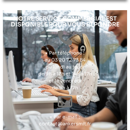
NOTRE SERVICE COMMERCIAL EST
DISPONIBLE POUR VOUS RÉPONDRE
Par téléphone :
au 03 20 72 73 84
du lundi au jeudi
de 9h à 12h et 14h à 17h
et le vendredi
de 9h à 12h
Par e-mail :
contact@ankersmit.fr