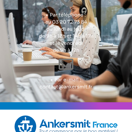
Par téléphone :
au 03 20 72 73 84
du lundi au jeudi
de 9h à 12h et 14h à 17h
et le vendredi
de 9h à 12h
Par e-mail :
contact@ankersmit.fr