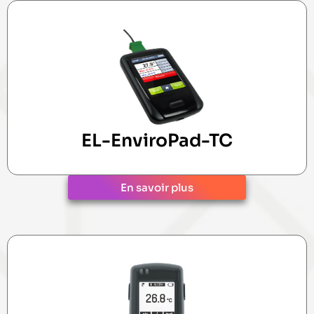
EL-EnviroPad-TC
En savoir plus