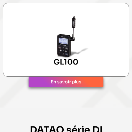
GL100
En savoir plus
DATAQ série DI