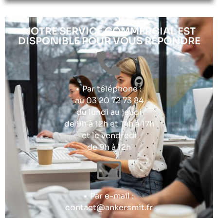
NOTRE SERVICE COMMERCIAL EST
DISPONIBLE POUR VOUS RÉPONDRE
Par téléphone :
au 03 20 72 73 84
du lundi au jeudi
de 9h à 12h et 14h à 17h
et le vendredi
de 9h à 12h
Par e-mail :
contact@ankersmit.fr