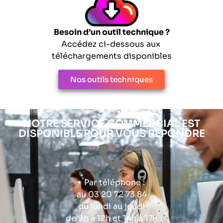
Besoin d’un outil technique ?
Accédez ci-dessous aux
téléchargements disponibles
Nos outils techniques
NOTRE SERVICE COMMERCIAL EST
DISPONIBLE POUR VOUS RÉPONDRE
Par téléphone :
au 03 20 72 73 84
du lundi au jeudi
de 9h à 12h et 14h à 17h