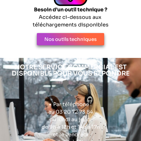
Besoin d’un outil technique ?
Accédez ci-dessous aux
téléchargements disponibles
Nos outils techniques
NOTRE SERVICE COMMERCIAL EST
DISPONIBLE POUR VOUS RÉPONDRE
Par téléphone :
au 03 20 72 73 84
du lundi au jeudi
de 9h à 12h et 14h à 17h
et le vendredi