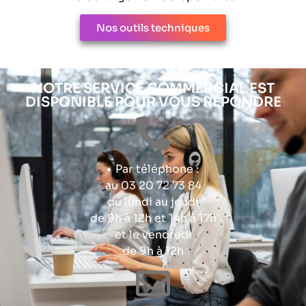
Nos outils techniques
NOTRE SERVICE COMMERCIAL EST
DISPONIBLE POUR VOUS RÉPONDRE
Par téléphone :
au 03 20 72 73 84
du lundi au jeudi
de 9h à 12h et 14h à 17h
et le vendredi
de 9h à 12h