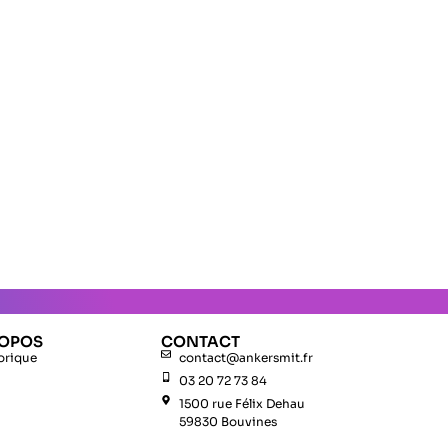
ROPOS
CONTACT
orique
contact@ankersmit.fr
03 20 72 73 84
1500 rue Félix Dehau
59830 Bouvines