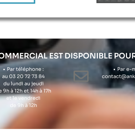
COMMERCIAL EST DISPONIBLE POU
Par téléphone :
Par e-m
au 03 20 72 73 84
contact@anke
du lundi au jeudi
e 9h à 12h et 14h à 17h
et le vendredi
de 9h à 12h