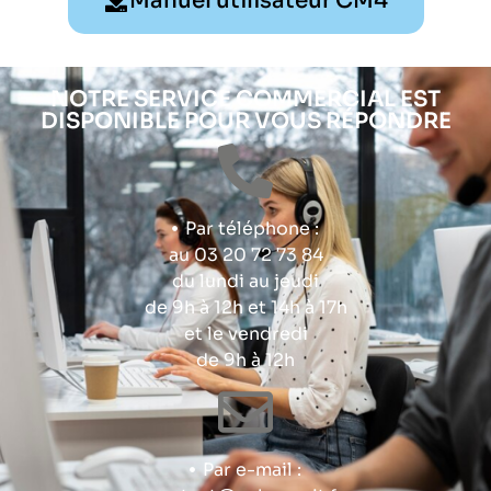
Manuel utilisateur CM4
NOTRE SERVICE COMMERCIAL EST
DISPONIBLE POUR VOUS RÉPONDRE
Par téléphone :
au 03 20 72 73 84
du lundi au jeudi
de 9h à 12h et 14h à 17h
et le vendredi
de 9h à 12h
Par e-mail :