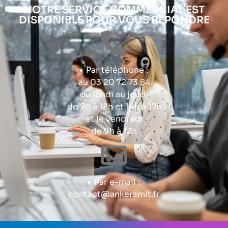
NOTRE SERVICE COMMERCIAL EST
DISPONIBLE POUR VOUS RÉPONDRE
Par téléphone :
au 03 20 72 73 84
du lundi au jeudi
de 9h à 12h et 14h à 17h
et le vendredi
de 9h à 12h
Par e-mail :
contact@ankersmit.fr